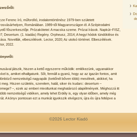
Ka
zerzőről:
Do
de
cze Ferenc író, műfordító, irodalomtörténész 1979-ben született
osvásárhelyen, Romániában. 1989-től Magyarországon él. A Szépirodalmi
yelő főszerkesztője. Prózakötetei: A macska szeme. Prózai írások. Napkút–FISZ,
7; Desertum. (1. kiadás) Regény. Orpheusz, 2014; A hegyi hódok tündöklése és
ása. Novellák, elbeszélések. Lector, 2020; Az utolsó történet. Elbeszélések.
tor, 2022.
önyvről:
musával játszik, hiszen a kettő egyszerre működik: emlékezünk, ugyanakkor
kel is, amiket elhallgatunk. Sőt, fennáll a gyanú, hogy az az igazán fontos, amit
önböző nemzetiségű nagyapák (kettőnél bőven több) mesélnek, akikkel, ha
 meg. Hiszen születés, szerelem, halál, siker és kudarc: desertum –
mege? –, ezek az emberi mivoltunkat meghatározó alapélmények. Méghozzá itt
öbb nemzetiségű vidéken, amely lehet Erdély is, egy olyan időben, amely még
át. A könyv pontosan ezt a munkát igyekszik elvégezni, újra és újra feltépve a
©2026 Lector Kiadó