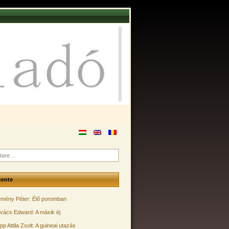
cente
mény Péter: Élő poromban
vács Edward: A másik éj
pp Attila Zsolt: A guineai utazás