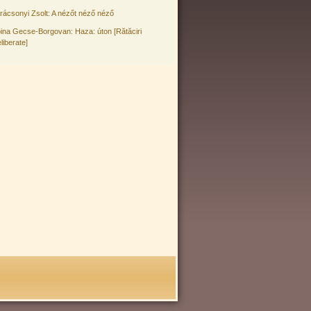
rácsonyi Zsolt: A nézőt néző néző
ina Gecse-Borgovan: Haza: úton [Rătăciri
liberate]