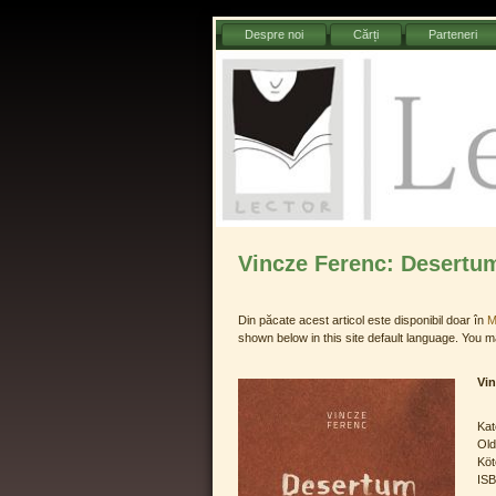
Sari
Despre noi
Cărți
Parteneri
la
conținut
Lector 
Vincze Ferenc: Desertu
Din păcate acest articol este disponibil doar în
M
shown below in this site default language. You ma
Vi
Kat
Old
Köt
ISB