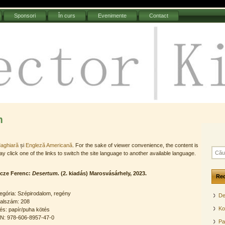
Sponsori
În curs
Evenimente
Contact
Kiadó
m
aghiară
și
Engleză Americană
. For the sake of viewer convenience, the content is
C
y click one of the links to switch the site language to another available language.
a
u
ncze Ferenc:
Desertum.
(2. kiadás) Marosvásárhely, 2023
.
t
Re
ă
d
egória: Szépirodalom, regény
De
u
alszám: 208
p
Ko
és: papír/puha kötés
ă
N: 978-606-8957-47-0
Pa
: