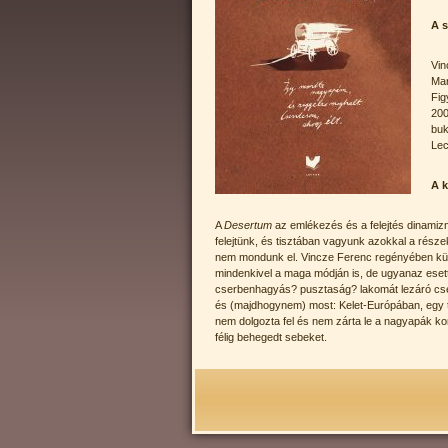
A s
Vin
Mar
Fig
200
buk
Lec
A k
A
Desertum
az emlékezés és a felejtés dinamiz
felejtünk, és tisztában vagyunk azokkal a részek
nem mondunk el. Vincze Ferenc regényében kül
mindenkivel a maga módján is, de ugyanaz esett
cserbenhagyás? pusztaság? lakomát lezáró cse
és (majdhogynem) most: Kelet-Európában, egy t
nem dolgozta fel és nem zárta le a nagyapák kor
félig behegedt sebeket.