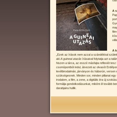
ISB
A s
Pap
por
Gye
mag
fil
kís
vil
A k
„Ezek az írások nem azzal a szándékkal születtek
aki
A guineai utazás
írásaival folytatja azt a t
hiszen a tárca, az esszé másfajta reflexiót tes
csomópontból indul, átvezeti az olvasót Erdélye
levélbirodalmán, járványon és háborún, versen 
szükségesnek. Minden sor, minden pillanat egy 
irodalom, a film, a zene, a digitális éra új szo
formálja gondolkodásunkat, miként él tovább be
darabjaira hullik.