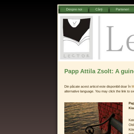
Sari
Despre noi
Cărți
Parteneri
la
conținut
Lector 
Papp Attila Zsolt: A gui
Din păcate acest articol este disponibil doar în
M
alternative language. You may click the link to s
Pap
Kia
Kat
Old
Köt