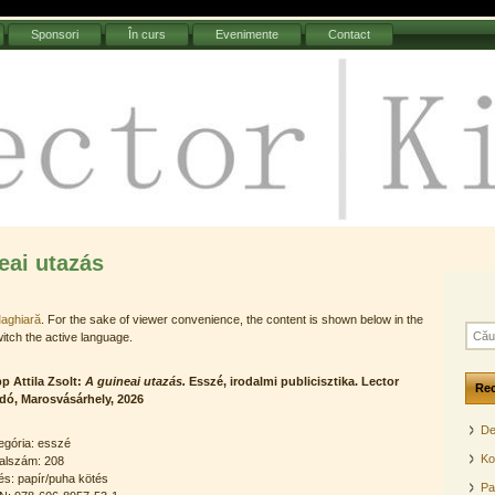
Sponsori
În curs
Evenimente
Contact
Kiadó
neai utazás
aghiară
. For the sake of viewer convenience, the content is shown below in the
C
witch the active language.
a
u
p Attila Zsolt:
A guineai utazás.
Esszé, irodalmi publicisztika. Lector
t
Re
dó, Marosvásárhely, 2026
ă
d
De
u
egória: esszé
p
Ko
alszám: 208
ă
és: papír/puha kötés
Pa
: