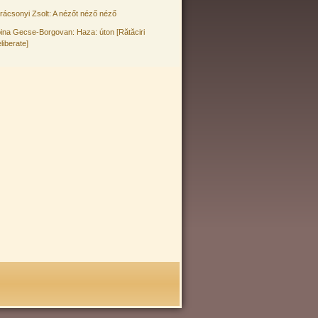
rácsonyi Zsolt: A nézőt néző néző
ina Gecse-Borgovan: Haza: úton [Rătăciri
liberate]