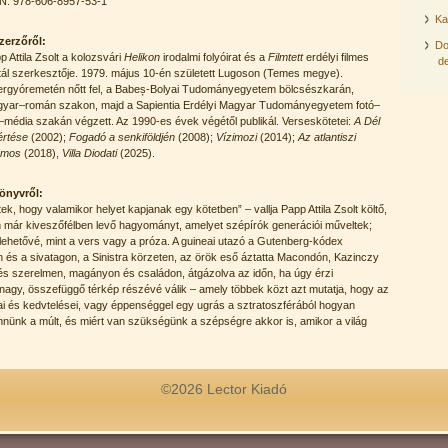
N: 978-606-8957-53-1
Ka
zerzőről:
Do
p Attila Zsolt a kolozsvári
Helikon
irodalmi folyóirat és a
Filmtett
erdélyi filmes
de
tál szerkesztője. 1979. május 10-én született Lugoson (Temes megye).
rgyóremetén nőtt fel, a Babeș-Bolyai Tudományegyetem bölcsészkarán,
yar–román szakon, majd a Sapientia Erdélyi Magyar Tudományegyetem fotó–
m–média szakán végzett. Az 1990-es évek végétől publikál. Verseskötetei:
A Dél
értése
(2002);
Fogadó a senkiföldjén
(2008);
Vízimozi
(2014);
Az atlantiszi
lamos
(2018),
Villa Diodati
(2025).
önyvről:
, hogy valamikor helyet kapjanak egy kötetben” – vallja Papp Attila Zsolt költő,
alán már kiveszőfélben levő hagyományt, amelyet szépírók generációi műveltek;
z lehetővé, mint a vers vagy a próza. A guineai utazó a Gutenberg-kódex
n és a sivatagon, a Sinistra körzeten, az örök eső áztatta Macondón, Kazinczy
és szerelmen, magányon és családon, átgázolva az időn, ha úgy érzi
nagy, összefüggő térkép részévé válik – amely többek közt azt mutatja, hogy az
kásai és kedvtelései, vagy éppenséggel egy ugrás a sztratoszférából hogyan
nnünk a múlt, és miért van szükségünk a szépségre akkor is, amikor a világ
©2026 Lector Kiadó