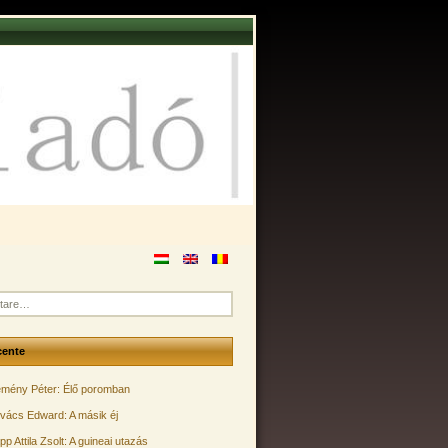
cente
mény Péter: Élő poromban
vács Edward: A másik éj
pp Attila Zsolt: A guineai utazás