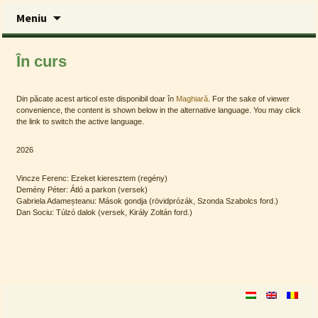
Sari
Meniu
la
conținut
Lector Kiadó
În curs
Din păcate acest articol este disponibil doar în
Maghiară
. For the sake of viewer
convenience, the content is shown below in the alternative language. You may click
the link to switch the active language.
2026
Vincze Ferenc: Ezeket kieresztem (regény)
Demény Péter: Átló a parkon (versek)
Gabriela Adameșteanu: Mások gondja (rövidprózák, Szonda Szabolcs ford.)
Dan Sociu: Túlzó dalok (versek, Király Zoltán ford.)