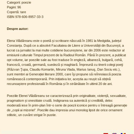
Categorii: poezie
Pagini: 96
Copertă: tare
ISBN 978-606-8957-33-3
Despre autor:
Elena Vlădăreanu este o poetă și scriitoare născută în 1981 la Medgidia, județul
Constanța. După ce a absolvit Facultatea de Litere a Universității din București, a
lucrat ca jurnalist la mai multe cotidiene bucureștene, iar din 2006 este redactor al
emisiunii culturale Timpul prezent de la Radioul Român. Până în prezent, a publicat
opt volume, iar poeziile sale au fost traduse în engleză, albaneză, bulgară, cehă,
franceză, croată, germană, suedeză și maghiară. Împreună cu tinerii colegi poeţi
(Răzvan Ţupa, Claudiu Komartin, Miruna Vlada, Marius Ianuş, Dan Sociu etc.),
sunt membri ai Generației literare 2000, care îşi propune să reînnoiască poezia
românească contemporană. Prin inițiativa lor, aceștia au reușit să obțină
recunoaștere profesională în România și în străinătate în ultimii 20 de ani.
Poeziile Elenei Vlădăreanu se caracterizează prin originalitate, violență, sexualitate,
pragmatism și onestitate crudă. Indignarea sa autentică și credibilă, deloc
moderată iese în prim-plan într-o serie de poezii iconice pentru o întreagă generație
de „copii ai mizeriei”. Poeziile dau impresia unui monolog lipsit de orice ornament
stilistic, un cuvânt strigat în pustie.