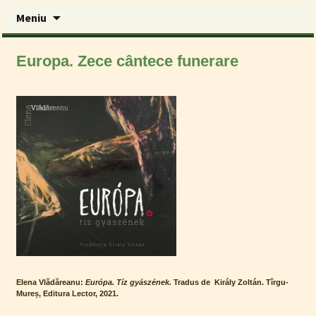
Sari
Meniu
la
conținut
Lector Kiadó
Europa. Zece cântece funerare
Elena Vlădăreanu:
Európa. Tíz gyászének.
Tradus de Király Zoltán. Tîrgu-
Mureș, Editura Lector, 2021.