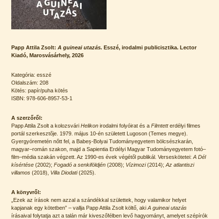
Papp Attila Zsolt:
A guineai utazás.
Esszé, irodalmi publicisztika. Lector
Kiadó, Marosvásárhely, 2026
Kategória: esszé
Oldalszám: 208
Kötés: papír/puha kötés
ISBN: 978-606-8957-53-1
A szerzőről:
Papp Attila Zsolt a kolozsvári
Helikon
irodalmi folyóirat és a
Filmtett
erdélyi filmes
portál szerkesztője. 1979. május 10-én született Lugoson (Temes megye).
Gyergyóremetén nőtt fel, a Babeș-Bolyai Tudományegyetem bölcsészkarán,
magyar–román szakon, majd a Sapientia Erdélyi Magyar Tudományegyetem fotó–
film–média szakán végzett. Az 1990-es évek végétől publikál. Verseskötetei:
A Dél
kísértése
(2002);
Fogadó a senkiföldjén
(2008);
Vízimozi
(2014);
Az atlantiszi
villamos
(2018),
Villa Diodati
(2025).
A könyvről:
„Ezek az írások nem azzal a szándékkal születtek, hogy valamikor helyet
kapjanak egy kötetben” – vallja Papp Attila Zsolt költő, aki
A guineai utazás
írásaival folytatja azt a talán már kiveszőfélben levő hagyományt, amelyet szépírók