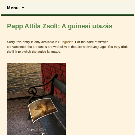
Skip
Menu
to
content
Lector Kiadó
Papp Attila Zsolt: A guineai utazás
Sorry, this entry is only available in
Hungarian
. For the sake of viewer
convenience, the content is shown below in the alternative language. You may click
the link to switch the active language.