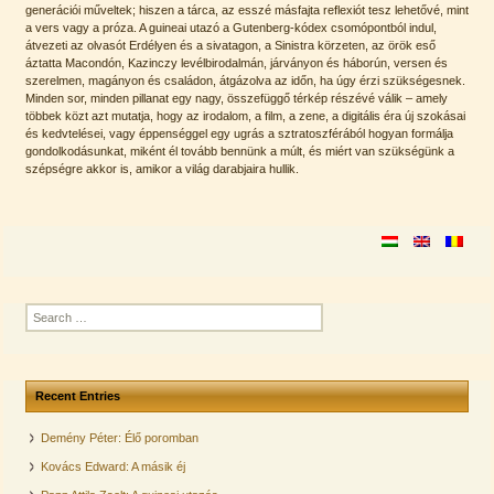
generációi műveltek; hiszen a tárca, az esszé másfajta reflexiót tesz lehetővé, mint
a vers vagy a próza. A guineai utazó a Gutenberg-kódex csomópontból indul,
átvezeti az olvasót Erdélyen és a sivatagon, a Sinistra körzeten, az örök eső
áztatta Macondón, Kazinczy levélbirodalmán, járványon és háborún, versen és
szerelmen, magányon és családon, átgázolva az időn, ha úgy érzi szükségesnek.
Minden sor, minden pillanat egy nagy, összefüggő térkép részévé válik – amely
többek közt azt mutatja, hogy az irodalom, a film, a zene, a digitális éra új szokásai
és kedvtelései, vagy éppenséggel egy ugrás a sztratoszférából hogyan formálja
gondolkodásunkat, miként él tovább bennünk a múlt, és miért van szükségünk a
szépségre akkor is, amikor a világ darabjaira hullik.
S
e
a
r
c
Recent Entries
h
f
o
Demény Péter: Élő poromban
r
Kovács Edward: A másik éj
: