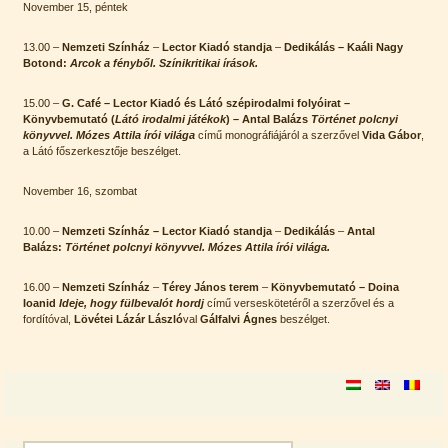
November 15, péntek
13.00 –
Nemzeti Színház
–
Lector Kiadó
standja
–
Dedikálás
– Kaáli Nagy
Botond:
Arcok a fényből. Színikritikai írások.
15.00 –
G. Café – Lector Kiadó
és
Látó szépirodalmi folyóirat
–
Könyvbemutató (
Látó irodalmi játékok
) –
Antal Balázs
Történet polcnyi
könyvvel. Mózes Attila írói világa
című monográfiájáról a szerzővel
Vida Gábor
,
a Látó főszerkesztője beszélget.
November 16, szombat
10.00 –
Nemzeti Színház
–
Lector Kiadó standja
–
Dedikálás
–
Antal
Balázs:
Történet polcnyi könyvvel. Mózes Attila írói világa.
16.00 –
Nemzeti Színház
–
Térey János terem
–
Könyvbemutató – Doina
Ioanid
Ideje, hogy fülbevalót hordj
című verseskötetéről a szerzővel és a
fordítóval,
Lövétei Lázár László
val
Gálfalvi Ágnes
beszélget.