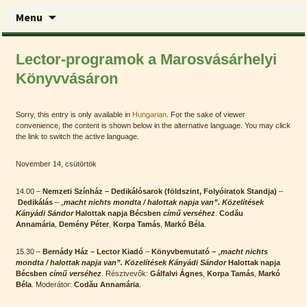
Skip
Menu
to
content
Lector Kiadó
Lector-programok a Marosvásárhelyi
Könyvvásáron
Sorry, this entry is only available in
Hungarian
. For the sake of viewer
convenience, the content is shown below in the alternative language. You may click
the link to switch the active language.
November 14, csütörtök
14.00 –
Nemzeti Színház
– Dedikálósarok (földszint, Folyóiratok Standja)
–
Dedikálás
– „
macht nichts mondta / halottak napja van”. Közelítések
Kányádi Sándor
Halottak napja Bécsben
című verséhez
.
Codău
Annamária
,
Demény Péter
,
Korpa Tamás
,
Markó Béla
.
15.30 –
Bernády Ház – Lector Kiadó
–
Könyvbemutató –
„
macht nichts
mondta / halottak napja van”. Közelítések Kányádi Sándor
Halottak napja
Bécsben
című verséhez
. Résztvevők:
Gálfalvi Ágnes
,
Korpa Tamás
,
Markó
Béla
. Moderátor:
Codău Annamária
.